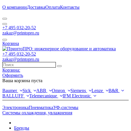
О компании
Доставка
Оплата
Контакты
+7 495 032-20-52
zakaz@printopro.ru
Корзина
+7 495 032-20-52
zakaz@printopro.ru
Корзина:
Оформить
Ваша корзина пуста
Baumer
Sick
ABB
Omron
Siemens
Lenze
B&R
BALLUFF
Telemecanique
IFM Electronic
Электроника
Пневматика
УФ-системы
Системы охлаждения, увлажнения
Бренды