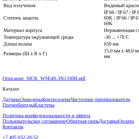
Вид излучения
Видимый красн
IP 66 / IP 67 / IP 
Степень защиты
69K / IP 66 / IP 6
69K
Материал корпуса
Нержавеющая с
Температура окружающей среды
-30 ... +70 С
Длина волны
650 нм
15,0 мм x 48,0 м
Размеры (Ш x В x Г)
мм
Описание_SICK_WSE4S-3N1330H.pdf
Каталог
Датчики
Энкодеры
Контроллеры
Частотные преобразователи
Прочее
Бренды
Кластеры
Политика конфиденциальности и оферта
Пользовательское соглашение
Обратная связь
Доставка
Оплата
Контакты
+7 495 032-20-52