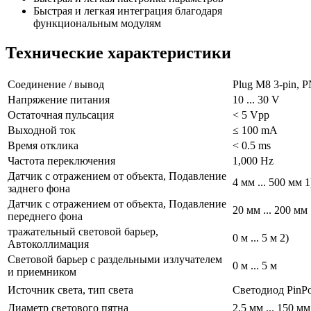
Быстрая и легкая интеграция благодаря
функциональным модулям
Технические характеристики
Cоединение / вывод
Plug M8 3-pin, 
Напряжение питания
10 ... 30 V
Остаточная пульсация
< 5 Vpp
Выходной ток
≤ 100 mA
Время отклика
< 0.5 ms
Частота переключения
1,000 Hz
Датчик с отражением от объекта, Подавление
4 мм ... 500 мм 1
заднего фона
Датчик с отражением от объекта, Подавление
20 мм ... 200 мм 
переднего фона
тражательный световой барьер,
0 м ... 5 м 2)
Автоколлимация
Световой барьер с раздельными излучателем
0 м ... 5 м
и приемником
Источник света, тип света
Светодиод PinP
Диаметр светового пятна
2,5 мм ... 150 мм