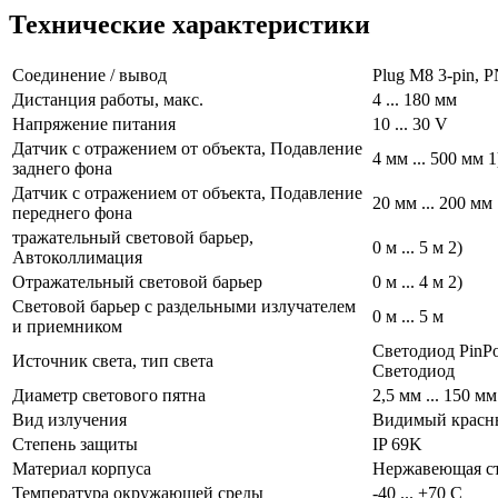
Технические характеристики
Cоединение / вывод
Plug M8 3-pin, 
Дистанция работы, макс.
4 ... 180 мм
Напряжение питания
10 ... 30 V
Датчик с отражением от объекта, Подавление
4 мм ... 500 мм 1
заднего фона
Датчик с отражением от объекта, Подавление
20 мм ... 200 мм 
переднего фона
тражательный световой барьер,
0 м ... 5 м 2)
Автоколлимация
Отражательный световой барьер
0 м ... 4 м 2)
Световой барьер с раздельными излучателем
0 м ... 5 м
и приемником
Светодиод PinPoi
Источник света, тип света
Светодиод
Диаметр светового пятна
2,5 мм ... 150 мм
Вид излучения
Видимый красн
Степень защиты
IP 69K
Материал корпуса
Нержавеющая с
Температура окружающей среды
-40 ... +70 С