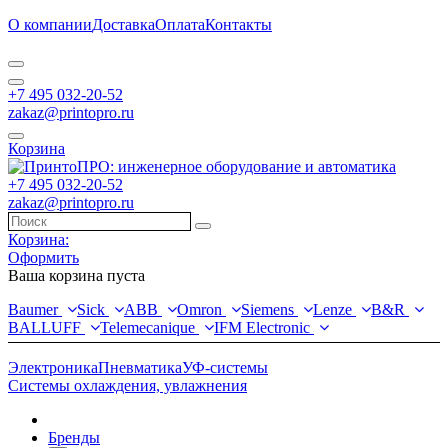
О компании
Доставка
Оплата
Контакты
+7 495 032-20-52
zakaz@printopro.ru
Корзина
+7 495 032-20-52
zakaz@printopro.ru
Корзина:
Оформить
Ваша корзина пуста
Baumer
Sick
ABB
Omron
Siemens
Lenze
B&R
BALLUFF
Telemecanique
IFM Electronic
Электроника
Пневматика
УФ-системы
Системы охлаждения, увлажнения
Бренды