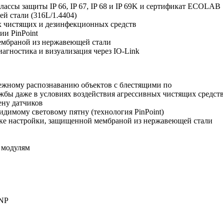
лассы защиты IP 66, IP 67, IP 68 и IP 69K и сертификат ECOLAB
й стали (316L/1.4404)
х чистящих и дезинфекционных средств
ии PinPoint
ембраной из нержавеющей стали
агностика и визуализация через IO-Link
ежному распознаванию объектов с блестящими по
ужбы даже в условиях воздействия агрессивных чистящих средс
ену датчиков
идимому световому пятну (технология PinPoint)
опке настройки, защищенной мембраной из нержавеющей стали
 модулям
PNP