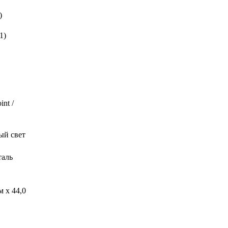
)
1)
nt /
ый свет
таль
м x 44,0