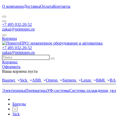
О компании
Доставка
Оплата
Контакты
+7 495 032-20-52
zakaz@printopro.ru
Корзина
+7 495 032-20-52
zakaz@printopro.ru
Корзина:
Оформить
Ваша корзина пуста
Baumer
Sick
ABB
Omron
Siemens
Lenze
B&R
BA
Электроника
Пневматика
УФ-системы
Системы охлаждения, ув
Бренды
-
Sick