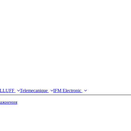
LLUFF
Telemecanique
IFM Electronic
лажнения