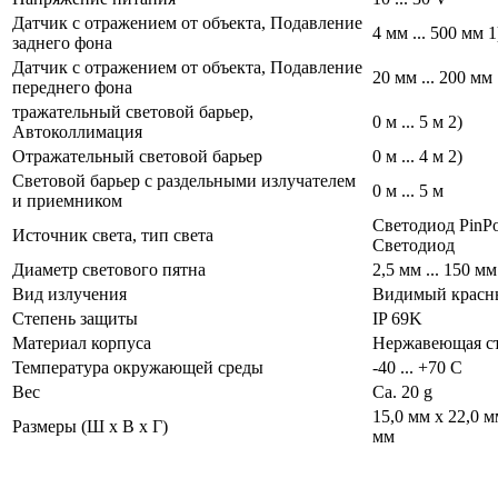
Датчик с отражением от объекта, Подавление
4 мм ... 500 мм 1
заднего фона
Датчик с отражением от объекта, Подавление
20 мм ... 200 мм 
переднего фона
тражательный световой барьер,
0 м ... 5 м 2)
Автоколлимация
Отражательный световой барьер
0 м ... 4 м 2)
Световой барьер с раздельными излучателем
0 м ... 5 м
и приемником
Светодиод PinPoi
Источник света, тип света
Светодиод
Диаметр светового пятна
2,5 мм ... 150 мм
Вид излучения
Видимый красн
Степень защиты
IP 69K
Материал корпуса
Нержавеющая с
Температура окружающей среды
-40 ... +70 С
Вес
Ca. 20 g
15,0 мм x 22,0 м
Размеры (Ш x В x Г)
мм