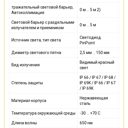
тражательный световой барьер,
0 м ... 5 м 2)
Автоколлимация
Световой барьер с раздельными
0 м ... 5 м
излучателем и приемником
Светодиод
Источник света, тип света
PinPoint
Диаметр светового пятна
2,5 мм ... 150 мм
Видимый красный
Вид излучения
свет
IP 66 / IP 67 / IP 68 /
Степень защиты
IP 69K / IP 66 / IP 67
/ IP 69K
Нержавеющая
Материал корпуса
сталь
Температура окружающей среды
-30 ... +70 С
Длина волны
650 нм