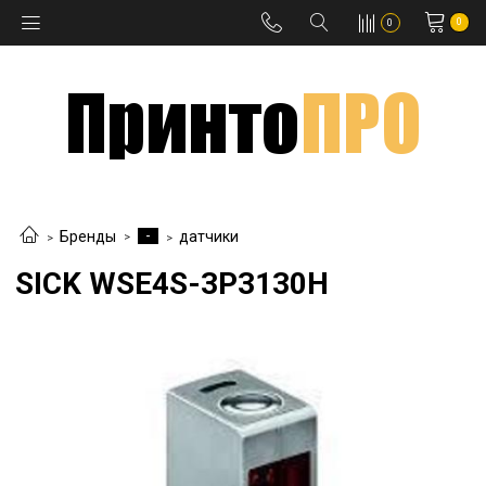
0
0
-
Бренды
датчики
SICK WSE4S-3P3130H