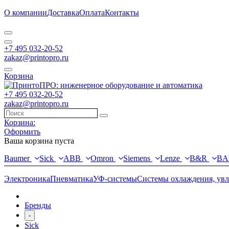
О компании
Доставка
Оплата
Контакты
+7 495 032-20-52
zakaz@printopro.ru
Корзина
+7 495 032-20-52
zakaz@printopro.ru
Корзина:
Оформить
Ваша корзина пуста
Baumer
Sick
ABB
Omron
Siemens
Lenze
B&R
BA
Электроника
Пневматика
УФ-системы
Системы охлаждения, ув
Бренды
-
Sick