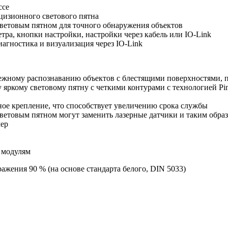
ссе
ецизионного светового пятна
световым пятном для точного обнаружения объектов
ра, кнопки настройки, настройки через кабель или IO-Link
агностика и визуализация через IO-Link
жному распознаванию объектов с блестящими поверхностями, пр
 яркому световому пятну с четкими контурами с технологией P
ое крепление, что способствует увеличению срока службы
ветовым пятном могут заменить лазерные датчики и таким образ
мер
 модулям
жения 90 % (на основе стандарта белого, DIN 5033)