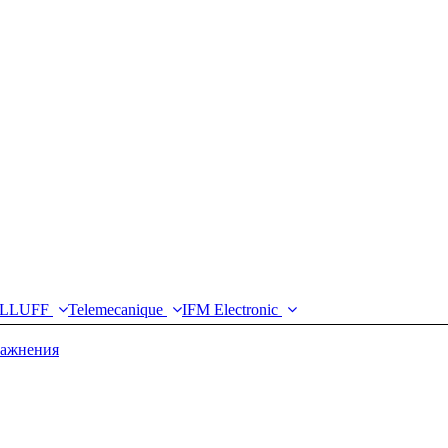
LLUFF
Telemecanique
IFM Electronic
лажнения