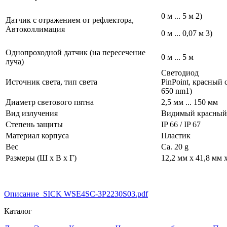
0 м ... 5 м 2)
Датчик с отражением от рефлектора,
Автоколлимация
0 м ... 0,07 м 3)
Однопроходной датчик (на пересечение
0 м ... 5 м
луча)
Светодиод
Источник света, тип света
PinPoint,
красный 
650 nm1)
Диаметр светового пятна
2,5 мм ... 150 мм
Вид излучения
Видимый красный
Степень защиты
IP 66 / IP 67
Материал корпуса
Пластик
Вес
Ca. 20 g
Размеры (Ш x В x Г)
12,2 мм x 41,8 мм 
Описание_SICK WSE4SC-3P2230S03.pdf
Каталог