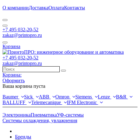
О компании
Доставка
Оплата
Контакты
+7 495 032-20-52
zakaz@printopro.ru
Корзина
+7 495 032-20-52
zakaz@printopro.ru
Корзина:
Оформить
Ваша корзина пуста
Baumer
Sick
ABB
Omron
Siemens
Lenze
B&R
BALLUFF
Telemecanique
IFM Electronic
Электроника
Пневматика
УФ-системы
Системы охлаждения, увлажнения
Бренды