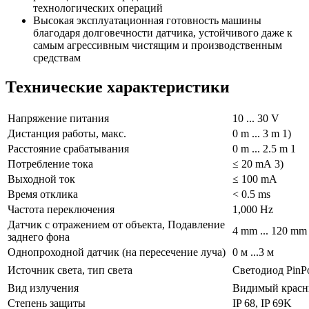
технологических операций
Высокая эксплуатационная готовность машины
благодаря долговечности датчика, устойчивого даже к
самым агрессивным чистящим и производственным
средствам
Технические характеристики
Напряжение питания
10 ... 30 V
Дистанция работы, макс.
0 m ... 3 m 1)
Расстояние срабатывания
0 m ... 2.5 m 1
Потребление тока
≤ 20 mA 3)
Выходной ток
≤ 100 mA
Время отклика
< 0.5 ms
Частота переключения
1,000 Hz
Датчик с отражением от объекта, Подавление
4 mm ... 120 mm
заднего фона
Однопроходной датчик (на пересечение луча)
0 м ...3 м
Источник света, тип света
Светодиод PinP
Вид излучения
Видимый красн
Степень защиты
IP 68, IP 69K