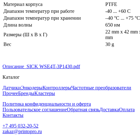
Материал корпуса
PTFE
Диапазон температур при работе
-40 ... +60 С
Диапазон температур при хранении
–40 °C ... +75 °C
Длина волны
650 нм
22 mm x 42 mm x
Размеры (Ш x В x Г)
mm
Вес
30 g
Описание_SICK WSE4T-3P1430.pdf
Каталог
Датчики
Энкодеры
Контроллеры
Частотные преобразователи
Прочее
Бренды
Кластеры
Политика конфиденциальности и оферта
Пользовательское соглашение
Обратная связь
Доставка
Оплата
Контакты
+7 495 032-20-52
zakaz@printopro.ru