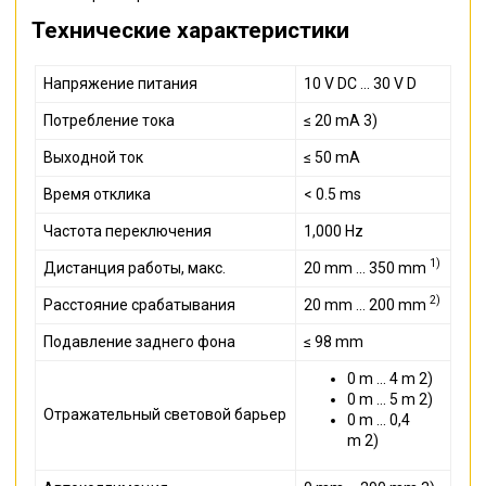
Технические характеристики
Напряжение питания
10 V DC ... 30 V D
Потребление тока
≤ 20 mA 3)
Выходной ток
≤ 50 mA
Время отклика
< 0.5 ms
Частота переключения
1,000 Hz
1)
Дистанция работы, макс.
20 mm ... 350 mm
2)
Расстояние срабатывания
20 mm ... 200 mm
Подавление заднего фона
≤ 98 mm
0 m ... 4 m 2)
0 m ... 5 m 2)
Отражательный световой барьер
0 m ... 0,4
m 2)