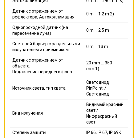
Автоколлимация
0 mm ... 290 mm 3)
Датчик с отражением от
0 m ... 1,2 m 2)
рефлектора, Автоколлимация
Однопроходной датчик (на
0 m ... 2,5 m
пересечение луча)
Световой барьер с раздельными
0 m ... 13 m
излучателем и приемником
Датчик с отражением от
20 mm ... 350
объекта,
mm 1)
Подавление переднего фона
Светодиод
Источник света, тип света
PinPoint
/
Светодиод
Видимый красный
свет /
Вид излучения
Инфракрасный
свет
Степень защиты
IP 66, IP 67, IP 69K