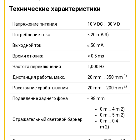
Технические характеристики
Напряжение питания
10 V DC ... 30 V D
Потребление тока
≤ 20 mA 3)
Выходной ток
≤ 50 mA
Время отклика
< 0.5 ms
Частота переключения
1,000 Hz
1)
Дистанция работы, макс.
20 mm ... 350 mm
2)
Расстояние срабатывания
20 mm ... 200 mm
Подавление заднего фона
≤ 98 mm
0 m ... 4 m 2)
0 m ... 5 m 2)
Отражательный световой барьер
0 m ... 0,4
m 2)