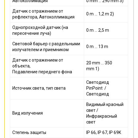
Автоколлимация
0 mm ... 290 mm 3)
Датчик с отражением от
0 m ... 1,2 m 2)
рефлектора, Автоколлимация
Однопроходной датчик (на
0 m ... 2,5 m
пересечение луча)
Световой барьер с раздельными
0 m ... 13 m
излучателем и приемником
Датчик с отражением от
20 mm ... 350
объекта,
mm 1)
Подавление переднего фона
Светодиод
Источник света, тип света
PinPoint
/
Светодиод
Видимый красный
свет /
Вид излучения
Инфракрасный
свет
Степень защиты
IP 66, IP 67, IP 69K