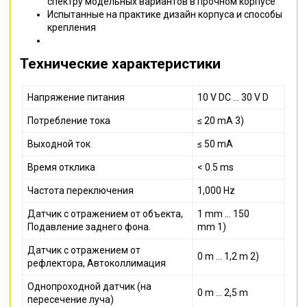
спектру модельных вариантов в прочном корпусе
Испытанные на практике дизайн корпуса и способы
крепления
Технические характеристики
Напряжение питания
10 V DC ... 30 V D
Потребление тока
≤ 20 mA 3)
Выходной ток
≤ 50 mA
Время отклика
< 0.5 ms
Частота переключения
1,000 Hz
Датчик с отражением от объекта,
1 mm ... 150
Подавление заднего фона.
mm 1)
Датчик с отражением от
0 m ... 1,2 m 2)
рефлектора, Автоколлимация
Однопроходной датчик (на
0 m ... 2,5 m
пересечение луча)