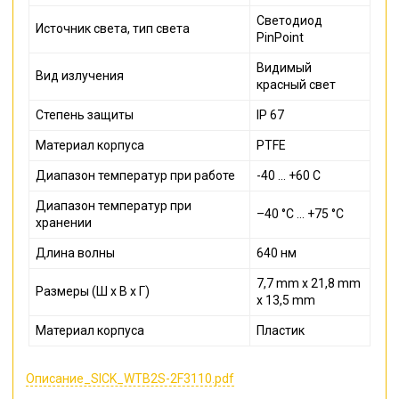
Светодиод
Источник света, тип света
PinPoint
Видимый
Вид излучения
красный свет
Степень защиты
IP 67
Материал корпуса
PTFE
Диапазон температур при работе
-40 ... +60 С
Диапазон температур при
–40 °C ... +75 °C
хранении
Длина волны
640 нм
7,7 mm x 21,8 mm
Размеры (Ш x В x Г)
x 13,5 mm
Материал корпуса
Пластик
Описание_SICK_WTB2S-2F3110.pdf