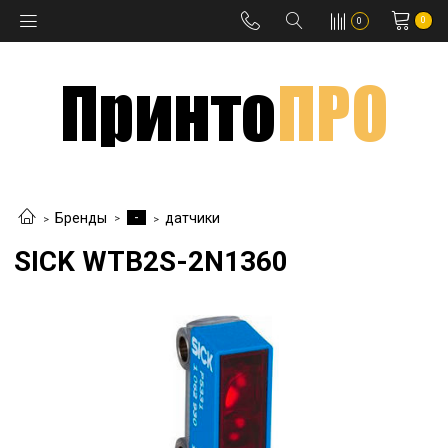
0
0
-
Бренды
датчики
SICK WTB2S-2N1360