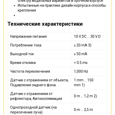
спектру модельных вариантов в прочном корпусе
Испытанные на практике дизайн корпуса и способы
крепления
Технические характеристики
Напряжение питания
10 V DC ... 30 V D
Потребление тока
≤ 20 mA 3)
Выходной ток
≤ 50 mA
Время отклика
< 0.5 ms
Частота переключения
1,000 Hz
Датчик с отражением от объекта,
1 mm ... 150
Подавление заднего фона.
mm 1)
Датчик с отражением от
0 m ... 1,2 m 2)
рефлектора, Автоколлимация
Однопроходной датчик (на
0 m ... 2,5 m
пересечение луча)