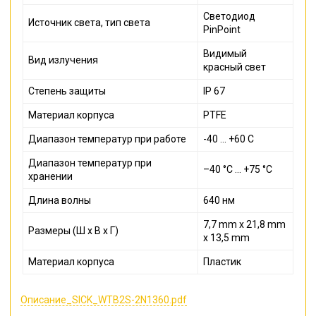
Светодиод
Источник света, тип света
PinPoint
Видимый
Вид излучения
красный свет
Степень защиты
IP 67
Материал корпуса
PTFE
Диапазон температур при работе
-40 ... +60 С
Диапазон температур при
–40 °C ... +75 °C
хранении
Длина волны
640 нм
7,7 mm x 21,8 mm
Размеры (Ш x В x Г)
x 13,5 mm
Материал корпуса
Пластик
Описание_SICK_WTB2S-2N1360.pdf