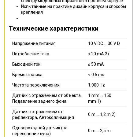
спектру модельных вариантов в прочном корпусе
Испытанные на практике дизайн корпуса и способы
крепления
Технические характеристики
Напряжение питания
10 V DC ... 30 V D
Потребление тока
≤ 20 mA 3)
Выходной ток
≤ 50 mA
Время отклика
< 0.5 ms
Частота переключения
1,000 Hz
Датчик с отражением от объекта,
1 mm ... 150
Подавление заднего фона.
mm 1)
Датчик с отражением от
0 m ... 1,2 m 2)
рефлектора, Автоколлимация
Однопроходной датчик (на
0 m ... 2,5 m
пересечение луча)