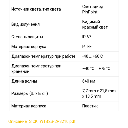
Светодиод
Источник света, тип света
PinPoint
Видимый
Вид излучения
красный свет
Степень защиты
IP 67
Материал корпуса
PTFE
Диапазон температур при работе
-40 ... +60 С
Диапазон температур при
–40 °C ... +75 °C
хранении
Длина волны
640 нм
7,7 mm x 21,8 mm
Размеры (Ш x В x Г)
x 13,5 mm
Материал корпуса
Пластик
Описание_SICK_WTB2S-2P3210.pdf