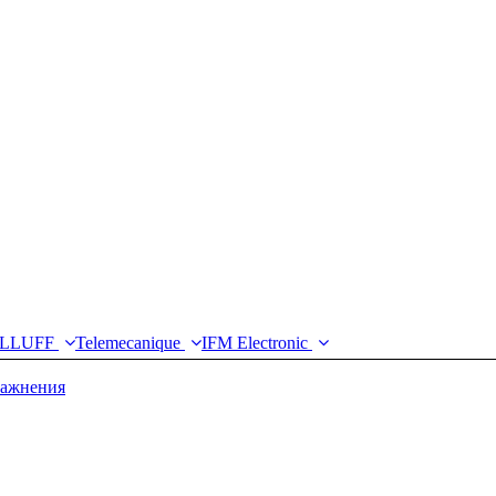
LLUFF
Telemecanique
IFM Electronic
лажнения