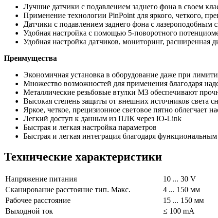
Лучшие датчики с подавлением заднего фона в своем кла
Применение технологии PinPoint для яркого, четкого, пр
Датчики с подавлением заднего фона c лазероподобным 
Удобная настройка с помощью 5-поворотного потенциомет
Удобная настройка датчиков, мониторинг, расширенная ди
Преимущества
Экономичная установка в оборудование даже при лимити
Множество возможностей для применения благодаря наде
Металлические резьбовые втулки M3 обеспечивают прочн
Высокая степень защиты от внешних источников света сн
Яркое, четкое, прецизионное световое пятно облегчает н
Легкий доступ к данным из ПЛК через IO-Link
Быстрая и легкая настройка параметров
Быстрая и легкая интеграция благодаря функциональным
Технические характеристики
Напряжение питания
10 ... 30 V
Сканирование расстояние тип. Макс.
4 ... 150 мм
Рабочее расстояние
15 ... 150 мм
Выходной ток
≤ 100 mA