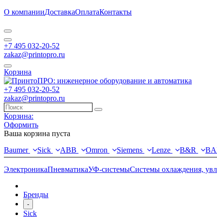
О компании
Доставка
Оплата
Контакты
+7 495 032-20-52
zakaz@printopro.ru
Корзина
+7 495 032-20-52
zakaz@printopro.ru
Корзина:
Оформить
Ваша корзина пуста
Baumer
Sick
ABB
Omron
Siemens
Lenze
B&R
BA
Электроника
Пневматика
УФ-системы
Системы охлаждения, ув
Бренды
-
Sick