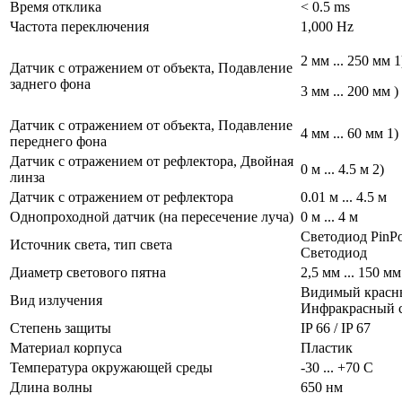
Время отклика
< 0.5 ms
Частота переключения
1,000 Hz
2 мм ... 250 мм 1
Датчик с отражением от объекта, Подавление
заднего фона
3 мм ... 200 мм )
Датчик с отражением от объекта, Подавление
4 мм ... 60 мм 1)
переднего фона
Датчик с отражением от рефлектора, Двойная
0 м ... 4.5 м 2)
линза
Датчик с отражением от рефлектора
0.01 м ... 4.5 м
Однопроходной датчик (на пересечение луча)
0 м ... 4 м
Светодиод PinPoi
Источник света, тип света
Светодиод
Диаметр светового пятна
2,5 мм ... 150 мм
Видимый красны
Вид излучения
Инфракрасный 
Степень защиты
IP 66 / IP 67
Материал корпуса
Пластик
Температура окружающей среды
-30 ... +70 С
Длина волны
650 нм