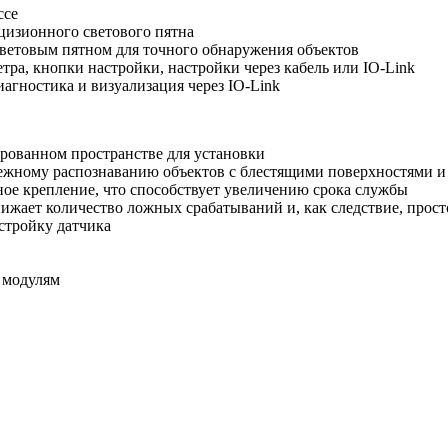
ссе
ецизионного светового пятна
световым пятном для точного обнаружения объектов
ра, кнопки настройки, настройки через кабель или IO-Link
агностика и визуализация через IO-Link
рованном пространстве для установки
жному распознаванию объектов с блестящими поверхностями и 
ое крепление, что способствует увеличению срока службы
ижает количество ложных срабатываний и, как следствие, прост
астройку датчика
 модулям