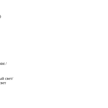
)
nt /
й свет/
свет