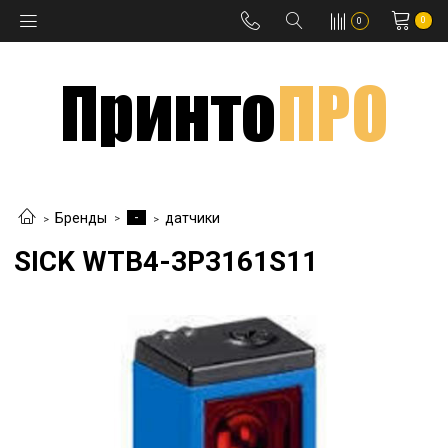
0
0
-
Бренды
датчики
SICK WTB4-3P3161S11