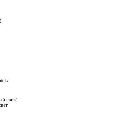
)
nt /
й свет/
свет