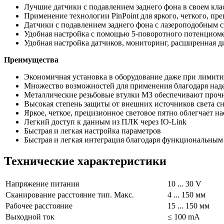
Лучшие датчики с подавлением заднего фона в своем кла
Применение технологии PinPoint для яркого, четкого, пр
Датчики с подавлением заднего фона c лазероподобным 
Удобная настройка с помощью 5-поворотного потенциомет
Удобная настройка датчиков, мониторинг, расширенная ди
Преимущества
Экономичная установка в оборудование даже при лимити
Множество возможностей для применения благодаря наде
Металлические резьбовые втулки M3 обеспечивают прочн
Высокая степень защиты от внешних источников света сн
Яркое, четкое, прецизионное световое пятно облегчает н
Легкий доступ к данным из ПЛК через IO-Link
Быстрая и легкая настройка параметров
Быстрая и легкая интеграция благодаря функциональным
Технические характеристики
Напряжение питания
10 ... 30 V
Сканирование расстояние тип. Макс.
4 ... 150 мм
Рабочее расстояние
15 ... 150 мм
Выходной ток
≤ 100 mA