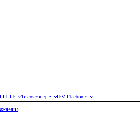
LLUFF
Telemecanique
IFM Electronic
лажнения