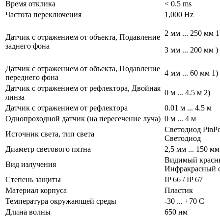
Время отклика
< 0.5 ms
Частота переключения
1,000 Hz
2 мм ... 250 мм 1
Датчик с отражением от объекта, Подавление
заднего фона
3 мм ... 200 мм )
Датчик с отражением от объекта, Подавление
4 мм ... 60 мм 1)
переднего фона
Датчик с отражением от рефлектора, Двойная
0 м ... 4.5 м 2)
линза
Датчик с отражением от рефлектора
0.01 м ... 4.5 м
Однопроходной датчик (на пересечение луча)
0 м ... 4 м
Светодиод PinPoi
Источник света, тип света
Светодиод
Диаметр светового пятна
2,5 мм ... 150 мм
Видимый красны
Вид излучения
Инфракрасный 
Степень защиты
IP 66 / IP 67
Материал корпуса
Пластик
Температура окружающей среды
-30 ... +70 С
Длина волны
650 нм