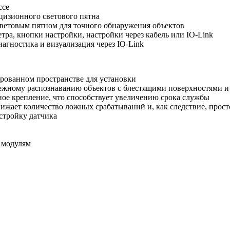
ссе
ецизионного светового пятна
световым пятном для точного обнаружения объектов
ра, кнопки настройки, настройки через кабель или IO-Link
агностика и визуализация через IO-Link
рованном пространстве для установки
жному распознаванию объектов с блестящими поверхностями и 
ое крепление, что способствует увеличению срока службы
ижает количество ложных срабатываний и, как следствие, прост
астройку датчика
 модулям