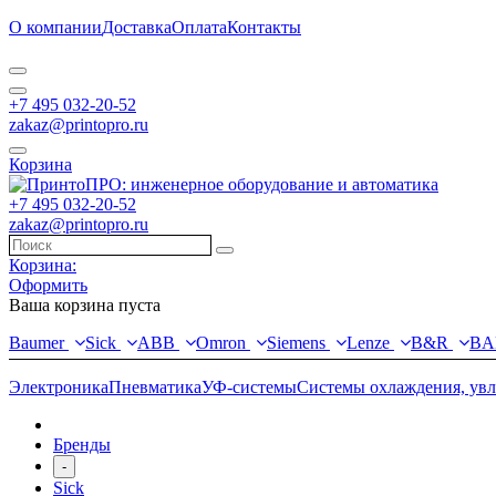
О компании
Доставка
Оплата
Контакты
+7 495 032-20-52
zakaz@printopro.ru
Корзина
+7 495 032-20-52
zakaz@printopro.ru
Корзина:
Оформить
Ваша корзина пуста
Baumer
Sick
ABB
Omron
Siemens
Lenze
B&R
BA
Электроника
Пневматика
УФ-системы
Системы охлаждения, ув
Бренды
-
Sick