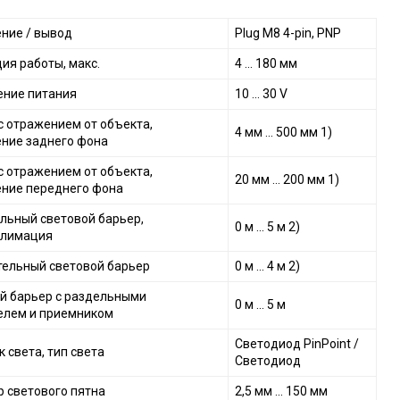
ние / вывод
Plug M8 4-pin, PNP
ия работы, макс.
4 ... 180 мм
ние питания
10 ... 30 V
с отражением от объекта,
4 мм ... 500 мм 1)
ние заднего фона
с отражением от объекта,
20 мм ... 200 мм 1)
ние переднего фона
льный световой барьер,
0 м ... 5 м 2)
ллимация
ельный световой барьер
0 м ... 4 м 2)
й барьер с раздельными
0 м ... 5 м
елем и приемником
Светодиод PinPoint /
 света, тип света
Светодиод
 светового пятна
2,5 мм ... 150 мм