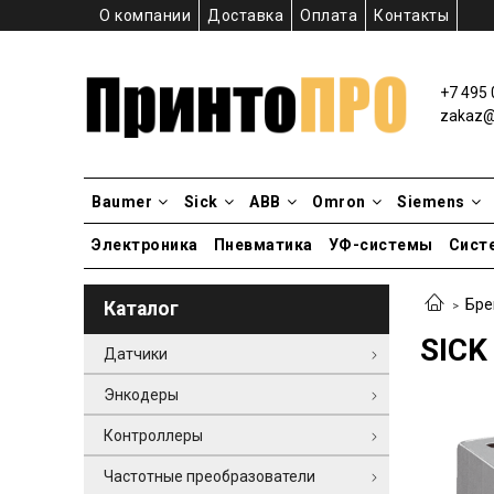
О компании
Доставка
Оплата
Контакты
+7 495 
zakaz@p
Baumer
Sick
ABB
Omron
Siemens
Электроника
Пневматика
УФ-системы
Сист
Бре
Каталог
SICK
Датчики
Энкодеры
Контроллеры
Частотные преобразователи