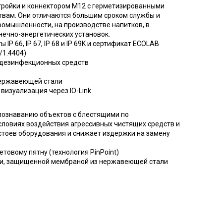
тройки и коннектором М12 с герметизированными
вам. Они отличаются большим сроком службы и
ромышленности, на производстве напитков, в
ечно-энергетических установок.
P 66, IP 67, IP 68 и IP 69K и сертификат ECOLAB
/1.4404)
и дезинфекционных средств
нержавеющей стали
визуализация через IO-Link
ознаванию объектов с блестящими по
словиях воздействия агрессивных чистящих средств и
тоев оборудования и снижает издержки на замену
товому пятну (технология PinPoint)
йки, защищенной мембраной из нержавеющей стали