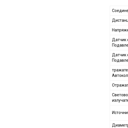
Cоедине
Дистанц
Напряже
Датчик 
Подавле
Датчик 
Подавле
тражате
Автоко
Отражат
Светово
излучат
Источник
Диаметр