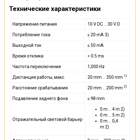
Технические характеристики
Напряжение питания
10 V DC ... 30 V D
Потребление тока
≤ 20 mA 3)
Выходной ток
≤ 50 mA
Время отклика
< 0.5 ms
Частота переключения
1,000 Hz
1)
Дистанция работы, макс.
20 mm ... 350 mm
2)
Расстояние срабатывания
20 mm ... 200 mm
Подавление заднего фона
≤ 98 mm
0 m ... 4 m 2)
0 m ... 5 m 2)
Отражательный световой барьер
0 m ... 0,4
m 2)