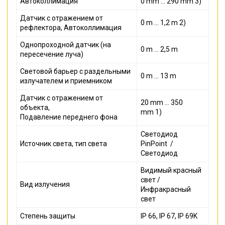
Автоколлимация
0 mm ... 290 mm 3)
Датчик с отражением от
0 m ... 1,2 m 2)
рефлектора, Автоколлимация
Однопроходной датчик (на
0 m ... 2,5 m
пересечение луча)
Световой барьер с раздельными
0 m ... 13 m
излучателем и приемником
Датчик с отражением от
20 mm ... 350
объекта,
mm 1)
Подавление переднего фона
Светодиод
Источник света, тип света
PinPoint
/
Светодиод
Видимый красный
свет /
Вид излучения
Инфракрасный
свет
Степень защиты
IP 66, IP 67, IP 69K