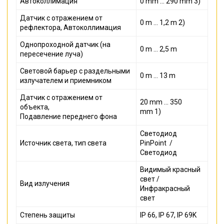
Автоколлимация
0 mm ... 290 mm 3)
Датчик с отражением от
0 m ... 1,2 m 2)
рефлектора, Автоколлимация
Однопроходной датчик (на
0 m ... 2,5 m
пересечение луча)
Световой барьер с раздельными
0 m ... 13 m
излучателем и приемником
Датчик с отражением от
20 mm ... 350
объекта,
mm 1)
Подавление переднего фона
Светодиод
Источник света, тип света
PinPoint
/
Светодиод
Видимый красный
свет /
Вид излучения
Инфракрасный
свет
Степень защиты
IP 66, IP 67, IP 69K