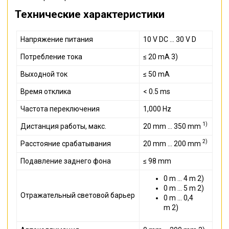
Технические характеристики
Напряжение питания
10 V DC ... 30 V D
Потребление тока
≤ 20 mA 3)
Выходной ток
≤ 50 mA
Время отклика
< 0.5 ms
Частота переключения
1,000 Hz
1)
Дистанция работы, макс.
20 mm ... 350 mm
2)
Расстояние срабатывания
20 mm ... 200 mm
Подавление заднего фона
≤ 98 mm
0 m ... 4 m 2)
0 m ... 5 m 2)
Отражательный световой барьер
0 m ... 0,4
m 2)