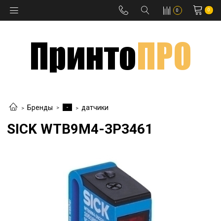
0
0
-
Бренды
датчики
SICK WTB9M4-3P3461