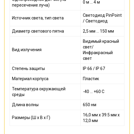
0 м ... 4 м
пересечение луча)
Светодиод PinPoint
Источник света, тип света
/ Светодиод
Диаметр светового пятна
2,5 мм ... 150 мм
Видимый красный
свет/
Вид излучения
Инфракрасный
свет
Степень защиты
IP 66 / IP 67
Материал корпуса
Пластик
Температура окружающей
-40 ... +60 С
среды
Длина волны
650 нм
16,0 мм x 39.5 мм x
Размеры (Ш x В x Г)
12,0 мм